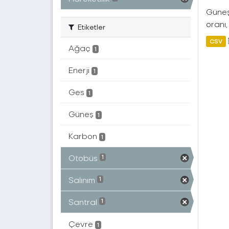
Güneş 
oranı,
Etiketler
CSV
Ağaç
1
Enerji
1
Ges
1
Güneş
1
Karbon
1
Otobüs
1
Salınım
1
Santral
1
Çevre
1