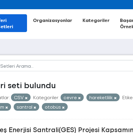
eri
Organizasyonlar
Kategoriler
Başar
etleri
Örnek
eri seti bulundu
tlar:
CSV
Kategoriler:
cevre
hareketlilik
Etike
nım
santral
otobüs
ş Enerjisi Santrali(GES) Projesi Kapsamı