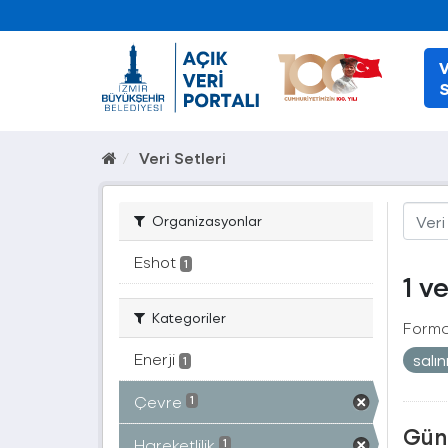
V
S
Veri Setleri
Organizasyonlar
Eshot
1
1 v
Kategoriler
Forma
Enerji
salı
1
Çevre
1
Güne
Hareketlilik
1