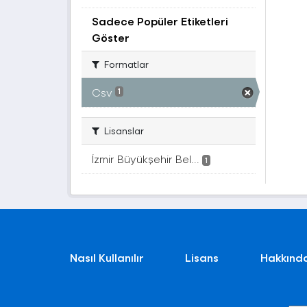
Sadece Popüler Etiketleri
Göster
Formatlar
Csv
1
Lisanslar
İzmir Büyükşehir Bel...
1
Nasıl Kullanılır
Lisans
Hakkınd