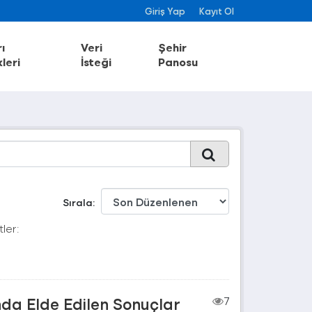
Giriş Yap
Kayıt Ol
ı
Veri
Şehir
leri
İsteği
Panosu
Sırala
tler:
nda Elde Edilen Sonuçlar
7