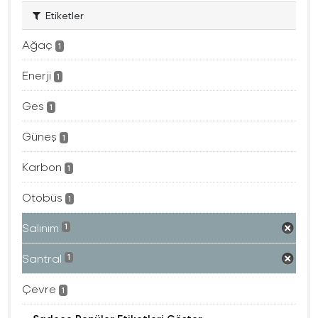
Etiketler
Ağaç
1
Enerji
1
Ges
1
Güneş
1
Karbon
1
Otobüs
1
Salınım
1
Santral
1
Çevre
1