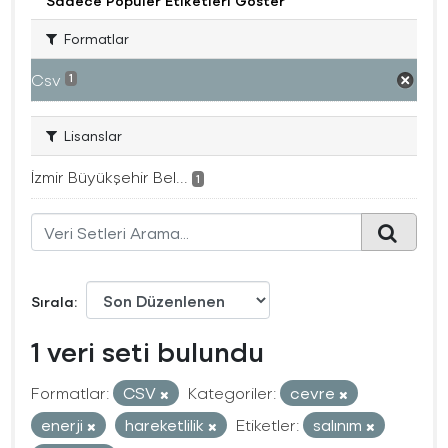
Sadece Popüler Etiketleri Göster
Formatlar
Csv
1
Lisanslar
İzmir Büyükşehir Bel...
1
Sırala
1 veri seti bulundu
Formatlar:
CSV
Kategoriler:
cevre
enerji
hareketlilik
Etiketler:
salınım