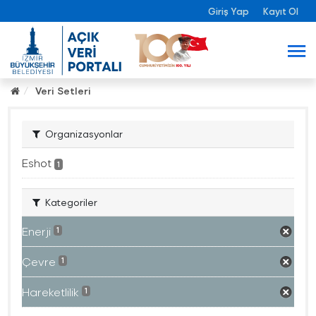
Giriş Yap
Kayıt Ol
Veri Setleri
Organizasyonlar
Eshot
1
Kategoriler
Enerji
1
Çevre
1
Hareketlilik
1