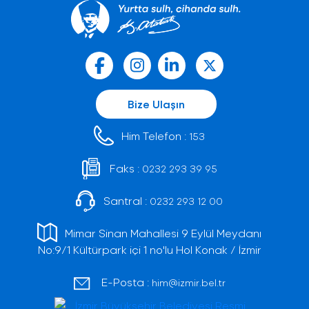
Bize Ulaşın
Him Telefon :
153
Faks :
0232 293 39 95
Santral :
0232 293 12 00
Mimar Sinan Mahallesi 9 Eylül Meydanı
No:9/1 Kültürpark içi 1 no'lu Hol Konak / İzmir
E-Posta :
him@izmir.bel.tr