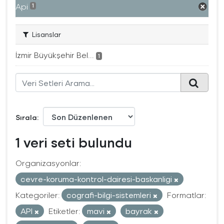
Api
1
Lisanslar
İzmir Büyükşehir Bel...
1
Sırala
1 veri seti bulundu
Organizasyonlar:
cevre-koruma-kontrol-dairesi-baskanligi
Kategoriler:
cografi-bilgi-sistemleri
Formatlar:
API
Etiketler:
mavi
bayrak