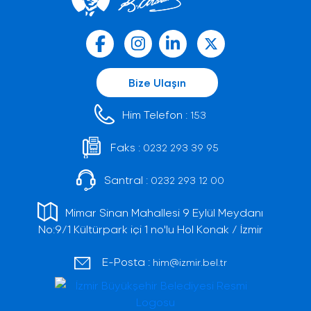
Bize Ulaşın
Him Telefon :
153
Faks :
0232 293 39 95
Santral :
0232 293 12 00
Mimar Sinan Mahallesi 9 Eylül Meydanı
No:9/1 Kültürpark içi 1 no'lu Hol Konak / İzmir
E-Posta :
him@izmir.bel.tr