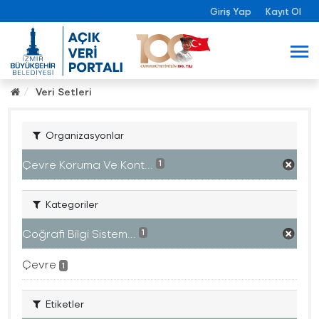
Giriş Yap
Kayıt Ol
Veri Setleri
Organizasyonlar
Çevre Koruma Ve Kont...
1
Kategoriler
Coğrafi Bilgi Sistem...
1
Çevre
1
Etiketler