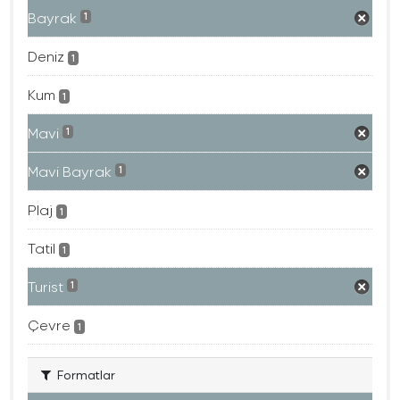
Bayrak
1
Deniz
1
Kum
1
Mavi
1
Mavi Bayrak
1
Plaj
1
Tatil
1
Turist
1
Çevre
1
Formatlar