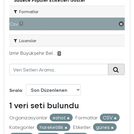
Sadece Popüler Etiketleri Göster
Formatlar
Csv
1
Lisanslar
İzmir Büyükşehir Bel...
1
Sırala
1 veri seti bulundu
Organizasyonlar:
eshot
Formatlar:
CSV
Kategoriler:
hareketlilik
Etiketler:
güneş