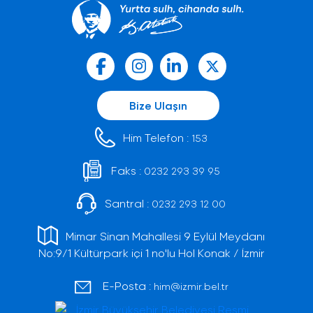
Bize Ulaşın
Him Telefon :
153
Faks :
0232 293 39 95
Santral :
0232 293 12 00
Mimar Sinan Mahallesi 9 Eylül Meydanı
No:9/1 Kültürpark içi 1 no'lu Hol Konak / İzmir
E-Posta :
him@izmir.bel.tr