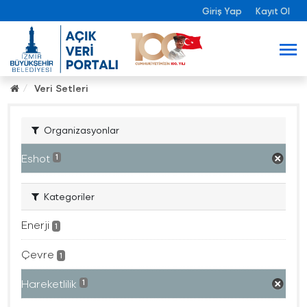
Giriş Yap
Kayıt Ol
Veri Setleri
Organizasyonlar
Eshot
1
Kategoriler
Enerji
1
Çevre
1
Hareketlilik
1