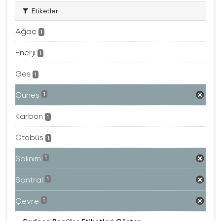
Etiketler
Ağaç
1
Enerji
1
Ges
1
Güneş
1
Karbon
1
Otobüs
1
Salınım
1
Santral
1
Çevre
1