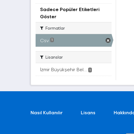
Sadece Popüler Etiketleri
Göster
Formatlar
Csv
1
Lisanslar
İzmir Büyükşehir Bel...
1
Nasıl Kullanılır
Lisans
Hakkınd