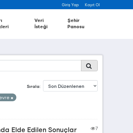
Giriş Yap
Kayıt Ol
ı
Veri
Şehir
leri
İsteği
Panosu
Sırala
evre
nda Elde Edilen Sonuçlar
7