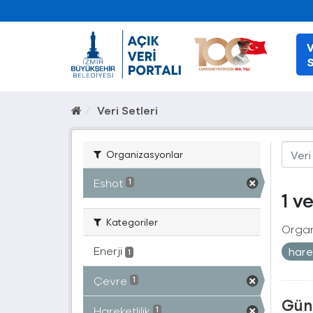
V
S
Veri Setleri
Organizasyonlar
Eshot
1
1 v
Kategoriler
Organ
Enerji
harek
1
Çevre
1
Güne
Hareketlilik
1