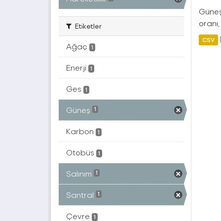
Güneş 
oranı,
Etiketler
CSV
Ağaç
1
Enerji
1
Ges
1
Güneş
1
Karbon
1
Otobüs
1
Salınım
1
Santral
1
Çevre
1