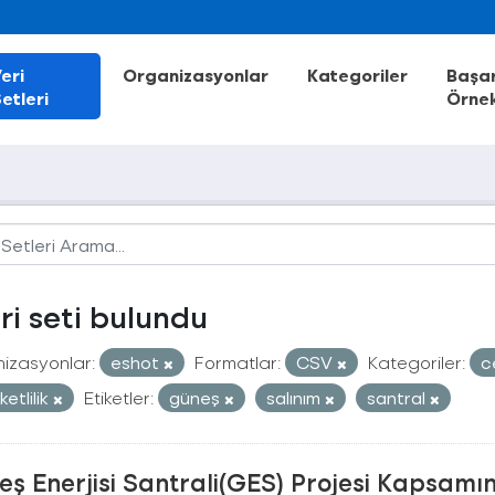
eri
Organizasyonlar
Kategoriler
Başar
etleri
Örnek
eri seti bulundu
izasyonlar:
eshot
Formatlar:
CSV
Kategoriler:
c
etlilik
Etiketler:
güneş
salınım
santral
ş Enerjisi Santrali(GES) Projesi Kapsamı