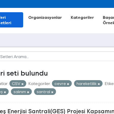
eri
Organizasyonlar
Kategoriler
Başar
etleri
Örnek
eri seti bulundu
tlar:
CSV
Kategoriler:
cevre
hareketlilik
Etike
eş
salınım
santral
ş Enerjisi Santrali(GES) Projesi Kapsamı