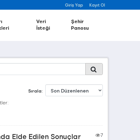
Giriş Yap
Kayıt Ol
ı
Veri
Şehir
leri
İsteği
Panosu
Sırala
tler:
nda Elde Edilen Sonuçlar
7