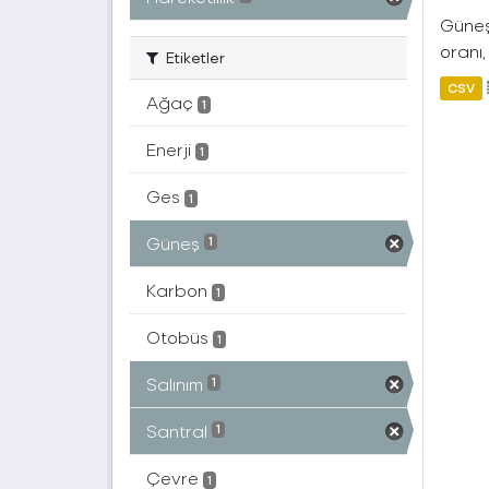
Güneş 
oranı,
Etiketler
CSV
Ağaç
1
Enerji
1
Ges
1
Güneş
1
Karbon
1
Otobüs
1
Salınım
1
Santral
1
Çevre
1