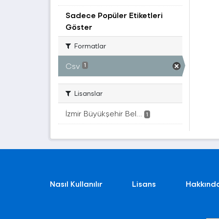
Sadece Popüler Etiketleri
Göster
Formatlar
Csv
1
Lisanslar
İzmir Büyükşehir Bel...
1
Nasıl Kullanılır
Lisans
Hakkınd