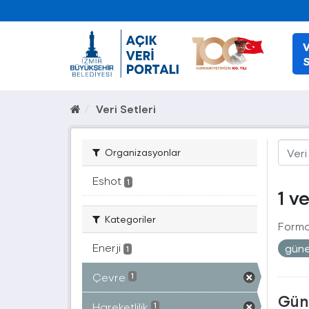
V
S
Veri Setleri
Organizasyonlar
Eshot
1
1 v
Kategoriler
Forma
Enerji
gün
1
Çevre
1
Güne
Hareketlilik
1