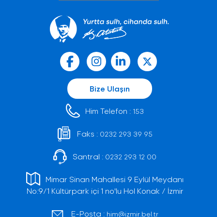
Bize Ulaşın
Him Telefon :
153
Faks :
0232 293 39 95
Santral :
0232 293 12 00
Mimar Sinan Mahallesi 9 Eylül Meydanı
No:9/1 Kültürpark içi 1 no'lu Hol Konak / İzmir
E-Posta :
him@izmir.bel.tr