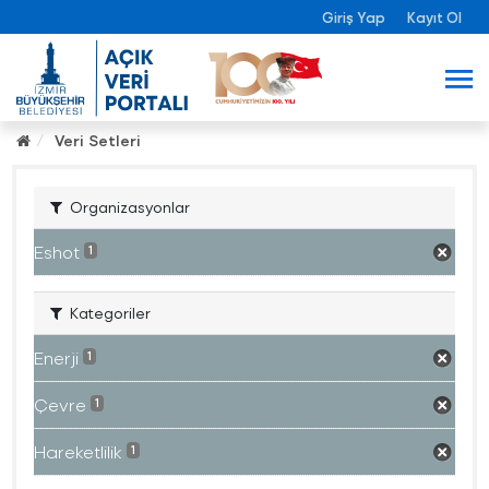
Giriş Yap
Kayıt Ol
Veri Setleri
Organizasyonlar
Eshot
1
Kategoriler
Enerji
1
Çevre
1
Hareketlilik
1