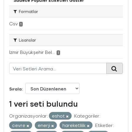
Sadece Popüler Etiketleri Göster
Formatlar
Csv
1
Lisanslar
İzmir Büyükşehir Bel...
1
Sırala
1 veri seti bulundu
Organizasyonlar:
eshot
Kategoriler:
cevre
enerji
hareketlilik
Etiketler: