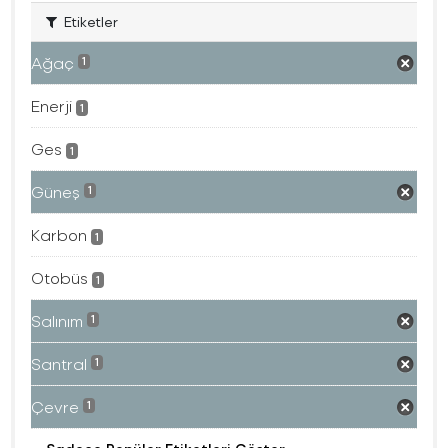
Etiketler
Ağaç
1
Enerji
1
Ges
1
Güneş
1
Karbon
1
Otobüs
1
Salınım
1
Santral
1
Çevre
1