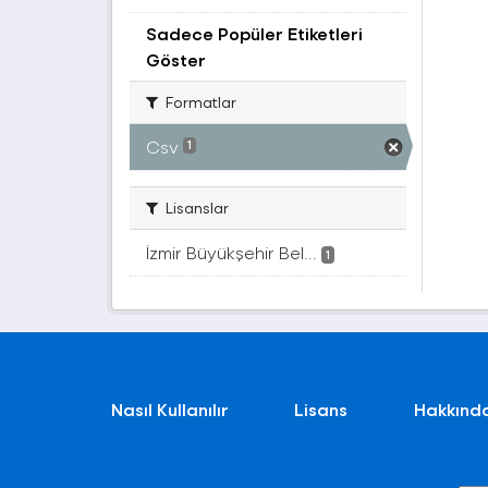
Sadece Popüler Etiketleri
Göster
Formatlar
Csv
1
Lisanslar
İzmir Büyükşehir Bel...
1
Nasıl Kullanılır
Lisans
Hakkınd