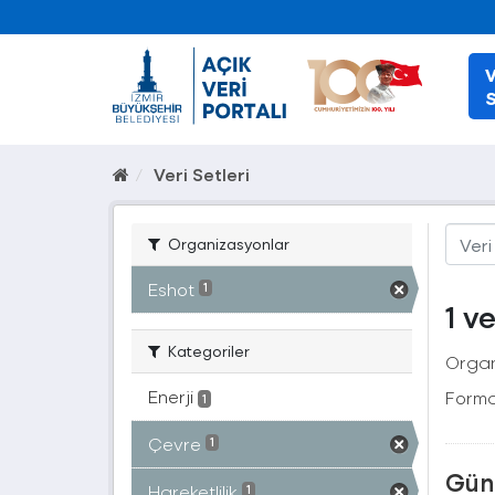
V
S
Veri Setleri
Organizasyonlar
Eshot
1
1 v
Kategoriler
Organ
Enerji
Forma
1
Çevre
1
Güne
Hareketlilik
1