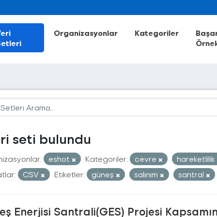
eri
Organizasyonlar
Kategoriler
Başar
etleri
Örnek
eri seti bulundu
izasyonlar:
eshot
Kategoriler:
cevre
hareketlilik
tlar:
CSV
Etiketler:
güneş
salınım
santral
ş Enerjisi Santrali(GES) Projesi Kapsamı