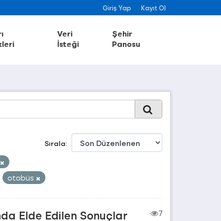
Giriş Yap
Kayıt Ol
ı
Veri
Şehir
leri
İsteği
Panosu
Sırala
otobüs
nda Elde Edilen Sonuçlar
7