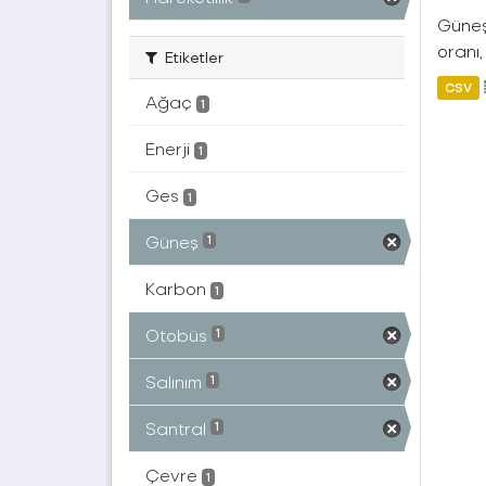
Güneş 
oranı,
Etiketler
CSV
Ağaç
1
Enerji
1
Ges
1
Güneş
1
Karbon
1
Otobüs
1
Salınım
1
Santral
1
Çevre
1