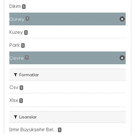
Dikim
1
Güney
1
Kuzey
1
Park
1
Çevre
1
Formatlar
Csv
1
Xlsx
1
Lisanslar
İzmir Büyükşehir Bel...
1