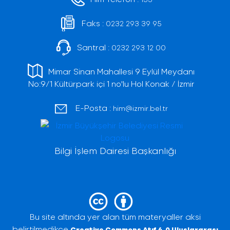
Faks :
0232 293 39 95
Santral :
0232 293 12 00
Mimar Sinan Mahallesi 9 Eylül Meydanı
No:9/1 Kültürpark içi 1 no'lu Hol Konak / İzmir
E-Posta :
him@izmir.bel.tr
Bilgi İşlem Dairesi Başkanlığı
Bu site altında yer alan tüm materyaller aksi
belirtilmedikçe
Creative Commons Atıf 4.0 Uluslararası