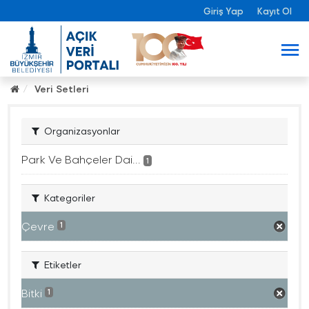
Giriş Yap
Kayıt Ol
Veri Setleri
Organizasyonlar
Park Ve Bahçeler Dai...
1
Kategoriler
Çevre
1
Etiketler
Bitki
1