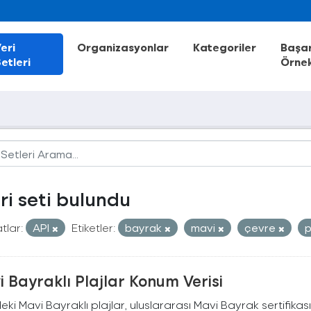
eri
Organizasyonlar
Kategoriler
Başar
etleri
Örnek
eri seti bulundu
tlar:
API
Etiketler:
bayrak
mavi
çevre
p
 Bayraklı Plajlar Konum Verisi
deki Mavi Bayraklı plajlar, uluslararası Mavi Bayrak sertifikası