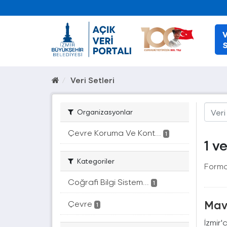
V
S
Veri Setleri
Organizasyonlar
Çevre Koruma Ve Kont...
1
1 v
Kategoriler
Forma
Coğrafi Bilgi Sistem...
1
Mavi
Çevre
1
İzmir'