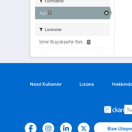
Formatlar
Api
1
Lisanslar
İzmir Büyükşehir Bel...
1
Nasıl Kullanılır
Lisans
Hakkınd
Bize Ulaşın