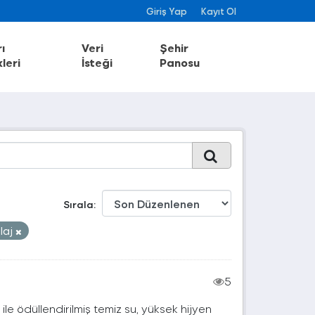
Giriş Yap
Kayıt Ol
ı
Veri
Şehir
leri
İsteği
Panosu
Sırala
laj
5
 ile ödüllendirilmiş temiz su, yüksek hijyen