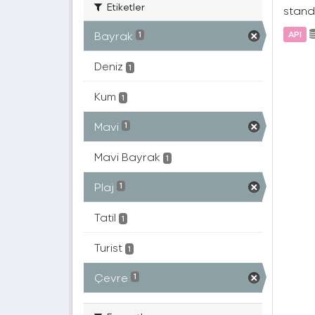
Etiketler
standa
Bayrak
API
1
Deniz
1
Kum
1
Mavi
1
Mavi Bayrak
1
Plaj
1
Tatil
1
Turist
1
Çevre
1