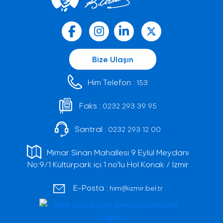
Bize Ulaşın
Him Telefon :
153
Faks :
0232 293 39 95
Santral :
0232 293 12 00
Mimar Sinan Mahallesi 9 Eylül Meydanı
No:9/1 Kültürpark içi 1 no'lu Hol Konak / İzmir
E-Posta :
him@izmir.bel.tr