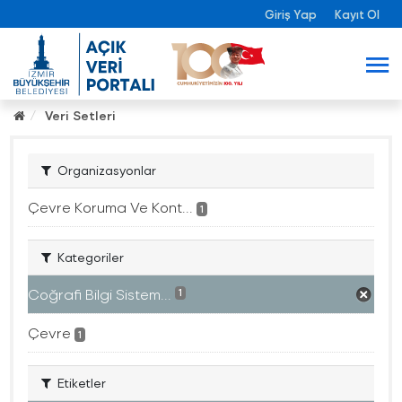
Giriş Yap
Kayıt Ol
Veri Setleri
Organizasyonlar
Çevre Koruma Ve Kont...
1
Kategoriler
Coğrafi Bilgi Sistem...
1
Çevre
1
Etiketler