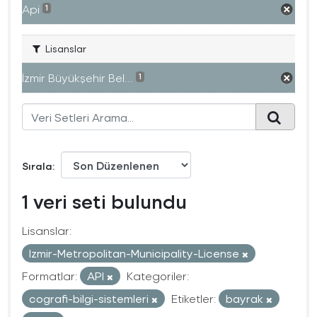
Api
1
Lisanslar
İzmir Büyükşehir Bel...
1
Sırala
1 veri seti bulundu
Lisanslar:
Izmir-Metropolitan-Municipality-License
Formatlar:
API
Kategoriler:
cografi-bilgi-sistemleri
Etiketler:
bayrak