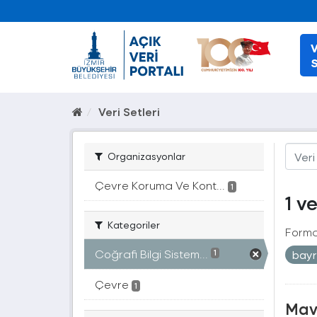
V
S
Veri Setleri
Organizasyonlar
Çevre Koruma Ve Kont...
1
1 v
Kategoriler
Forma
Coğrafi Bilgi Sistem...
bay
1
Çevre
1
Mavi