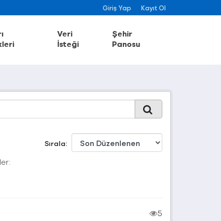
Giriş Yap
Kayıt Ol
ı
Veri
Şehir
leri
İsteği
Panosu
Sırala
ler:
5