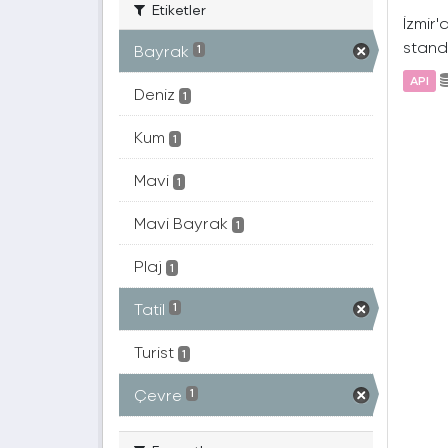
Etiketler
İzmir'
standa
Bayrak
1
API
Deniz
1
Kum
1
Mavi
1
Mavi Bayrak
1
Plaj
1
Tatil
1
Turist
1
Çevre
1