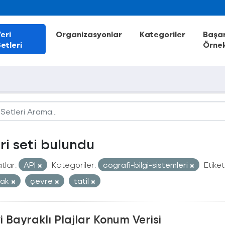
eri
Organizasyonlar
Kategoriler
Başar
etleri
Örnek
eri seti bulundu
tlar:
API
Kategoriler:
cografi-bilgi-sistemleri
Etiket
rak
çevre
tatil
 Bayraklı Plajlar Konum Verisi