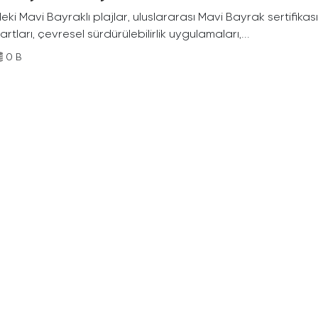
deki Mavi Bayraklı plajlar, uluslararası Mavi Bayrak sertifikası
rtları, çevresel sürdürülebilirlik uygulamaları,...
0 B