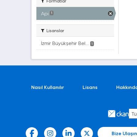
Formatlar
Api
1
Lisanslar
İzmir Büyükşehir Bel...
1
Nasıl Kullanılır
Lisans
Hakkınd
Bize Ulaşın