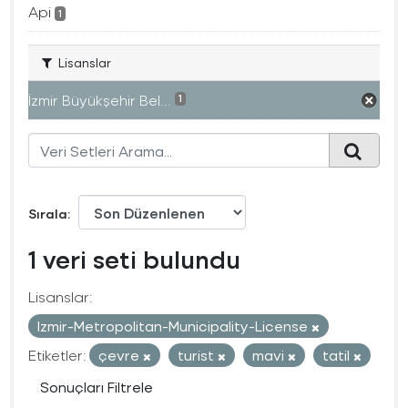
Api
1
Lisanslar
İzmir Büyükşehir Bel...
1
Sırala
1 veri seti bulundu
Lisanslar:
Izmir-Metropolitan-Municipality-License
Etiketler:
çevre
turist
mavi
tatil
Sonuçları Filtrele