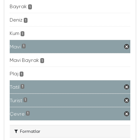
Bayrak
1
Deniz
1
Kum
1
Mavi
1
Mavi Bayrak
1
Plaj
1
Tatil
1
Turist
1
Çevre
1
Formatlar