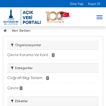
Giriş Yap
Kayıt Ol
Veri Setleri
Organizasyonlar
Çevre Koruma Ve Kont...
1
Kategoriler
Coğrafi Bilgi Sistem...
1
Çevre
1
Etiketler