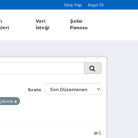
Giriş Yap
Kayıt Ol
ı
Veri
Şehir
leri
İsteği
Panosu
Sırala
çevre
5