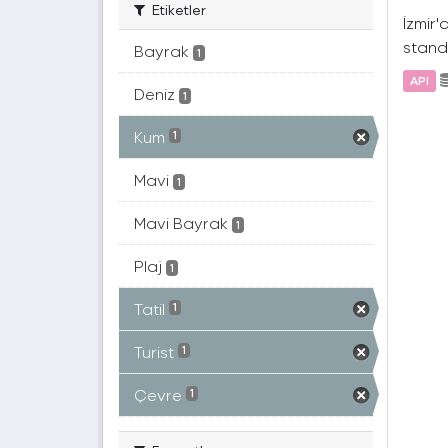
Etiketler
İzmir'
standa
Bayrak
1
API
Deniz
1
Kum
1
Mavi
1
Mavi Bayrak
1
Plaj
1
Tatil
1
Turist
1
Çevre
1