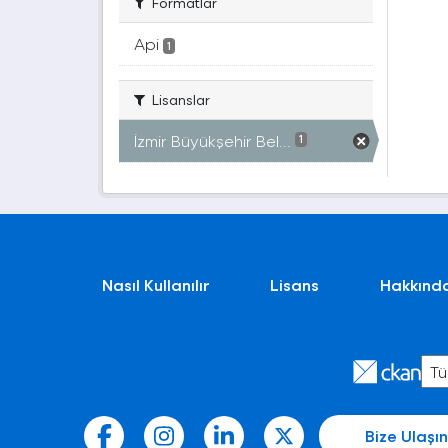
Formatlar
Api
1
Lisanslar
İzmir Büyükşehir Bel...
1
Nasıl Kullanılır
Lisans
Hakkınd
Bize Ulaşın