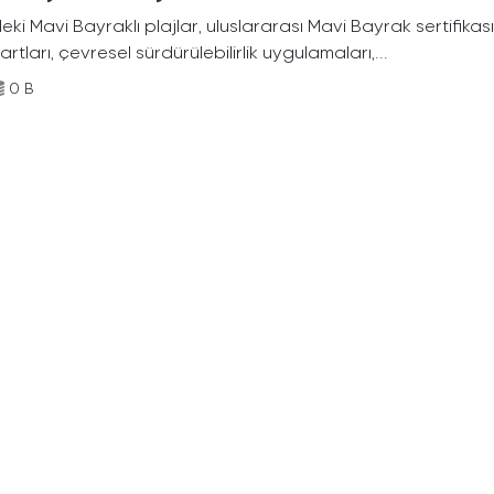
deki Mavi Bayraklı plajlar, uluslararası Mavi Bayrak sertifikası
rtları, çevresel sürdürülebilirlik uygulamaları,...
0 B