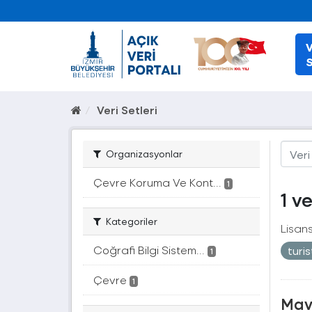
V
S
Veri Setleri
Organizasyonlar
Çevre Koruma Ve Kont...
1
1 v
Kategoriler
Lisans
Coğrafi Bilgi Sistem...
turi
1
Çevre
1
Mavi