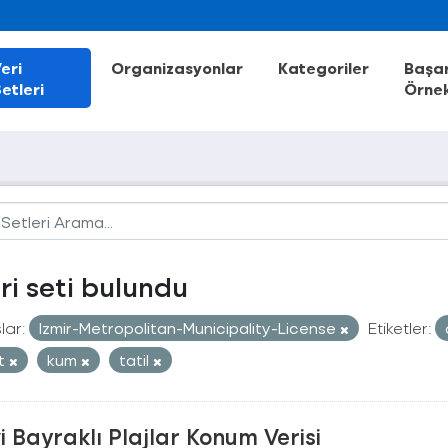
eri
Organizasyonlar
Kategoriler
Başar
etleri
Örnek
eri seti bulundu
lar:
Izmir-Metropolitan-Municipality-License
Etiketler:
st
kum
tatil
 Bayraklı Plajlar Konum Verisi