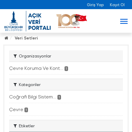
Giriş Yap
Kayıt Ol
Veri Setleri
Organizasyonlar
Çevre Koruma Ve Kont...
1
Kategoriler
Coğrafi Bilgi Sistem...
1
Çevre
1
Etiketler