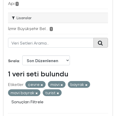
Api
1
Lisanslar
İzmir Büyükşehir Bel...
1
Sırala
1 veri seti bulundu
Etiketler:
çevre
mavi
bayrak
mavi bayrak
turist
Sonuçları Filtrele