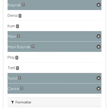
Bayrak
1
Deniz
1
Kum
1
Mavi
1
Mavi Bayrak
1
Plaj
1
Tatil
1
Turist
1
Çevre
1
Formatlar