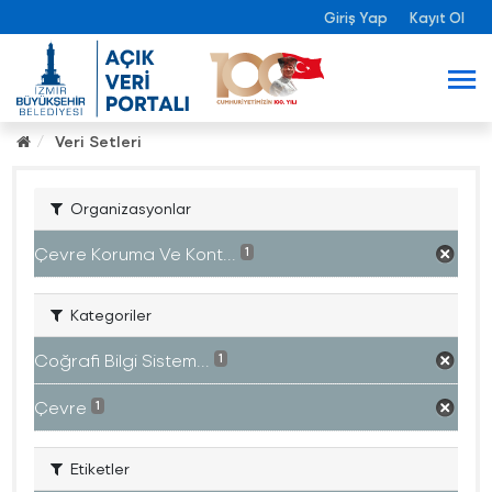
Giriş Yap
Kayıt Ol
Veri Setleri
Organizasyonlar
Çevre Koruma Ve Kont...
1
Kategoriler
Coğrafi Bilgi Sistem...
1
Çevre
1
Etiketler