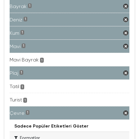
Bayrak
1
Deniz
1
Kum
1
Mavi
1
Mavi Bayrak
1
Plaj
1
Tatil
1
Turist
1
Çevre
1
Sadece Popüler Etiketleri Göster
Formatlar