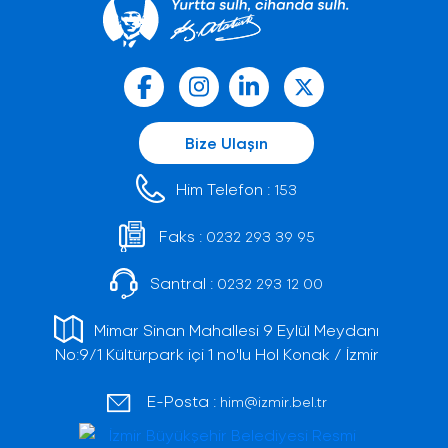
Bize Ulaşın
Him Telefon :
153
Faks :
0232 293 39 95
Santral :
0232 293 12 00
Mimar Sinan Mahallesi 9 Eylül Meydanı
No:9/1 Kültürpark içi 1 no'lu Hol Konak / İzmir
E-Posta :
him@izmir.bel.tr