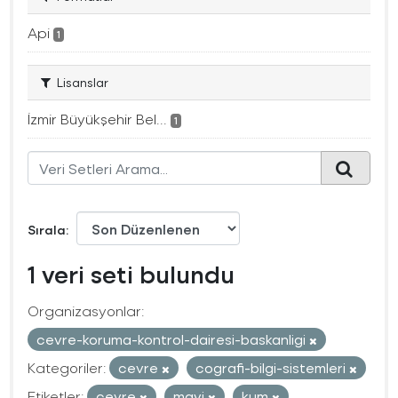
Api
1
Lisanslar
İzmir Büyükşehir Bel...
1
Sırala
1 veri seti bulundu
Organizasyonlar:
cevre-koruma-kontrol-dairesi-baskanligi
Kategoriler:
cevre
cografi-bilgi-sistemleri
Etiketler:
çevre
mavi
kum