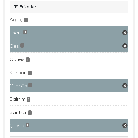
Etiketler
Ağaç
1
Enerji
1
Ges
1
Güneş
1
Karbon
1
Otobüs
1
Salınım
1
Santral
1
Çevre
1