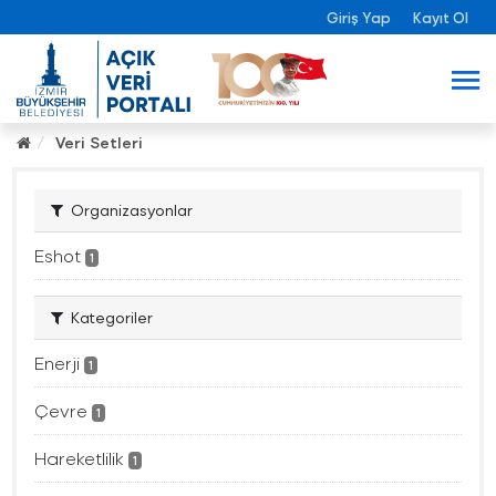
Giriş Yap
Kayıt Ol
Veri Setleri
Organizasyonlar
Eshot
1
Kategoriler
Enerji
1
Çevre
1
Hareketlilik
1