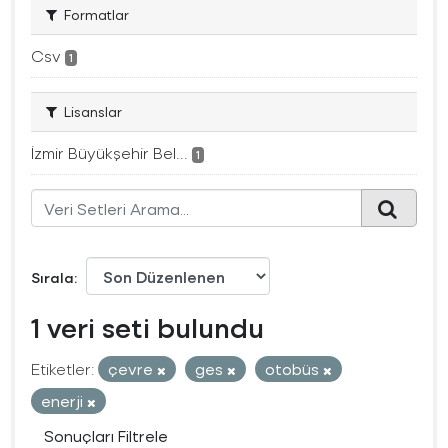
Formatlar
Csv
1
Lisanslar
İzmir Büyükşehir Bel...
1
Sırala
1 veri seti bulundu
Etiketler:
çevre
ges
otobüs
enerji
Sonuçları Filtrele