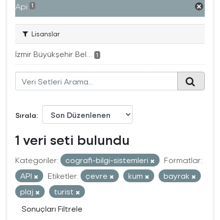
Api
1
Lisanslar
İzmir Büyükşehir Bel...
1
Sırala
1 veri seti bulundu
Kategoriler:
cografi-bilgi-sistemleri
Formatlar:
API
Etiketler:
çevre
kum
bayrak
plaj
turist
Sonuçları Filtrele