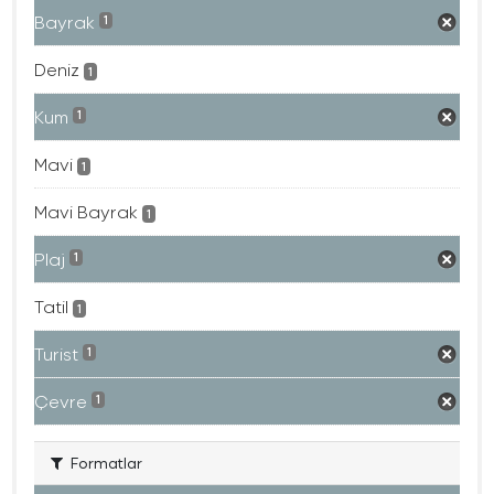
Bayrak
1
Deniz
1
Kum
1
Mavi
1
Mavi Bayrak
1
Plaj
1
Tatil
1
Turist
1
Çevre
1
Formatlar