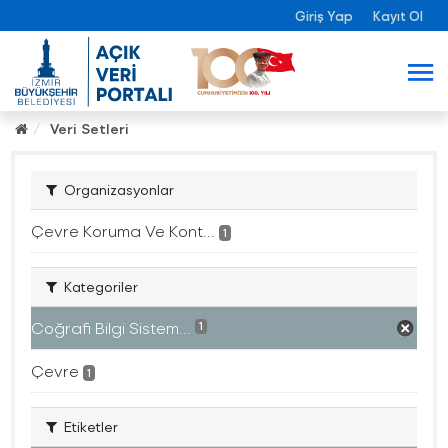
Giriş Yap
Kayıt Ol
Veri Setleri
Organizasyonlar
Çevre Koruma Ve Kont...
1
Kategoriler
Coğrafi Bilgi Sistem...
1
Çevre
1
Etiketler