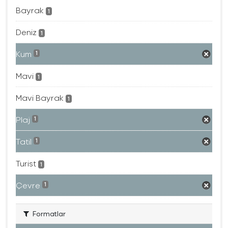
Bayrak
1
Deniz
1
Kum
1
Mavi
1
Mavi Bayrak
1
Plaj
1
Tatil
1
Turist
1
Çevre
1
Formatlar