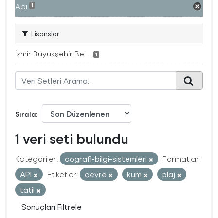
Api
1
Lisanslar
İzmir Büyükşehir Bel...
1
Sırala
1 veri seti bulundu
Kategoriler:
cografi-bilgi-sistemleri
Formatlar:
API
Etiketler:
çevre
kum
plaj
tatil
Sonuçları Filtrele