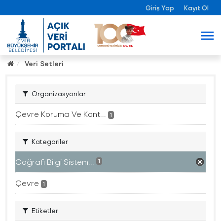
Giriş Yap
Kayıt Ol
Veri Setleri
Organizasyonlar
Çevre Koruma Ve Kont...
1
Kategoriler
Coğrafi Bilgi Sistem...
1
Çevre
1
Etiketler