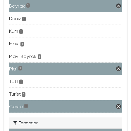
Bayrak
1
Deniz
1
Kum
1
Mavi
1
Mavi Bayrak
1
Plaj
1
Tatil
1
Turist
1
Çevre
1
Formatlar