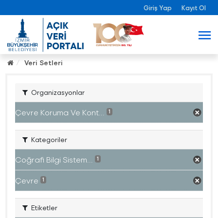
Giriş Yap
Kayıt Ol
Veri Setleri
Organizasyonlar
Çevre Koruma Ve Kont...
1
Kategoriler
Coğrafi Bilgi Sistem...
1
Çevre
1
Etiketler