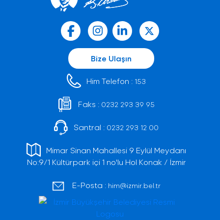
Bize Ulaşın
Him Telefon :
153
Faks :
0232 293 39 95
Santral :
0232 293 12 00
Mimar Sinan Mahallesi 9 Eylül Meydanı
No:9/1 Kültürpark içi 1 no'lu Hol Konak / İzmir
E-Posta :
him@izmir.bel.tr