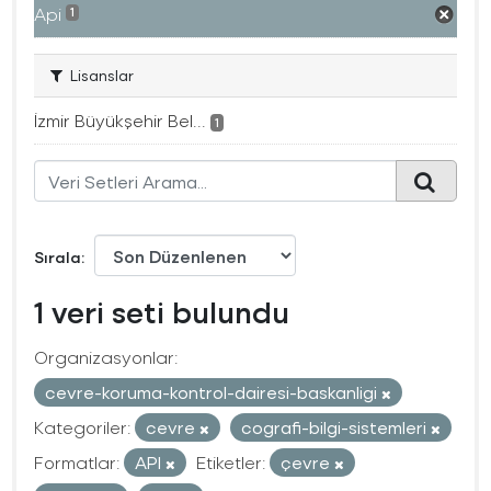
Api
1
Lisanslar
İzmir Büyükşehir Bel...
1
Sırala
1 veri seti bulundu
Organizasyonlar:
cevre-koruma-kontrol-dairesi-baskanligi
Kategoriler:
cevre
cografi-bilgi-sistemleri
Formatlar:
API
Etiketler:
çevre