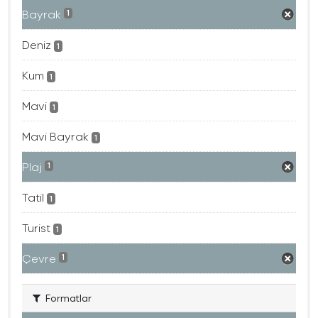
Bayrak
1
Deniz
1
Kum
1
Mavi
1
Mavi Bayrak
1
Plaj
1
Tatil
1
Turist
1
Çevre
1
Formatlar