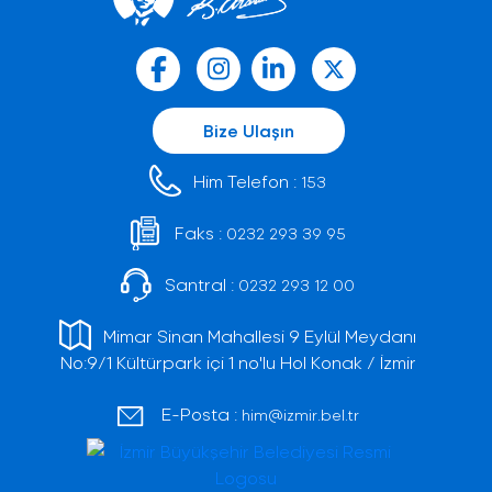
Bize Ulaşın
Him Telefon :
153
Faks :
0232 293 39 95
Santral :
0232 293 12 00
Mimar Sinan Mahallesi 9 Eylül Meydanı
No:9/1 Kültürpark içi 1 no'lu Hol Konak / İzmir
E-Posta :
him@izmir.bel.tr