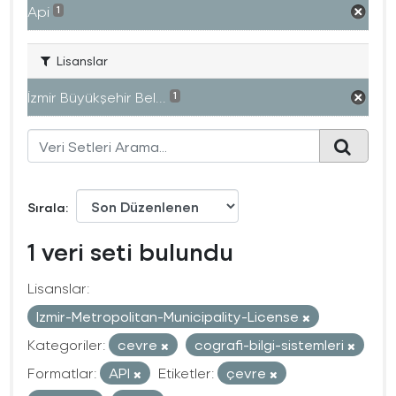
Api
1
Lisanslar
İzmir Büyükşehir Bel...
1
Sırala
1 veri seti bulundu
Lisanslar:
Izmir-Metropolitan-Municipality-License
Kategoriler:
cevre
cografi-bilgi-sistemleri
Formatlar:
API
Etiketler:
çevre