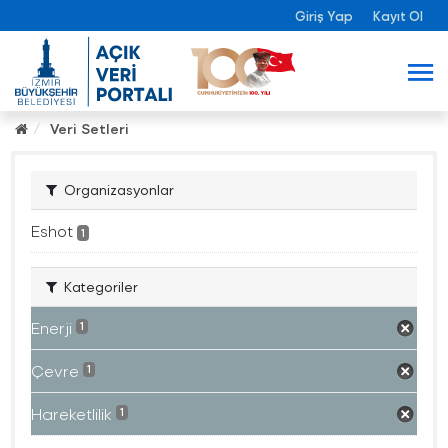
Giriş Yap
Kayıt Ol
Veri Setleri
Organizasyonlar
Eshot
1
Kategoriler
Enerji
1
Çevre
1
Hareketlilik
1