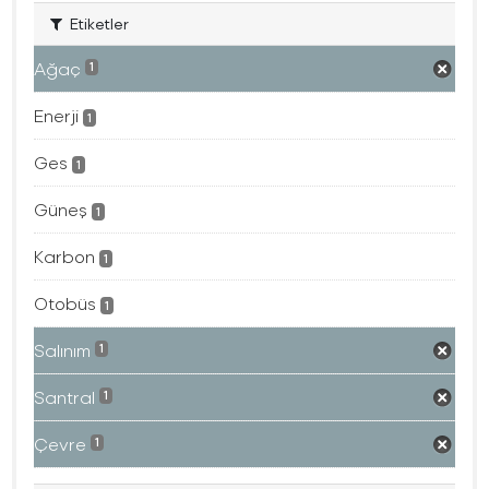
Etiketler
Ağaç
1
Enerji
1
Ges
1
Güneş
1
Karbon
1
Otobüs
1
Salınım
1
Santral
1
Çevre
1