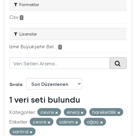
Formatlar
Csv
1
Lisanslar
İzmir Büyükşehir Bel...
1
Sırala
1 veri seti bulundu
Kategoriler:
cevre
enerji
hareketlilik
Etiketler:
çevre
salınım
ağaç
santral