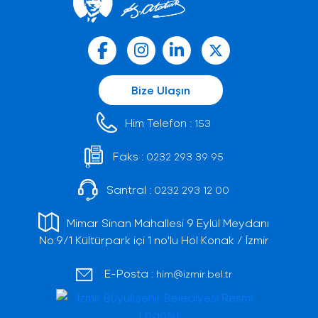
Bize Ulaşın
Him Telefon :
153
Faks :
0232 293 39 95
Santral :
0232 293 12 00
Mimar Sinan Mahallesi 9 Eylül Meydanı
No:9/1 Kültürpark içi 1 no'lu Hol Konak / İzmir
E-Posta :
him@izmir.bel.tr