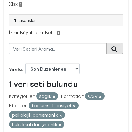
Xlsx
1
Lisanslar
İzmir Büyükşehir Bel...
1
Sırala
1 veri seti bulundu
Kategoriler:
saglik
Formatlar:
CSV
Etiketler:
toplumsal cinsiyet
psikolojik danışmanlık
hukuksal danışmanlık