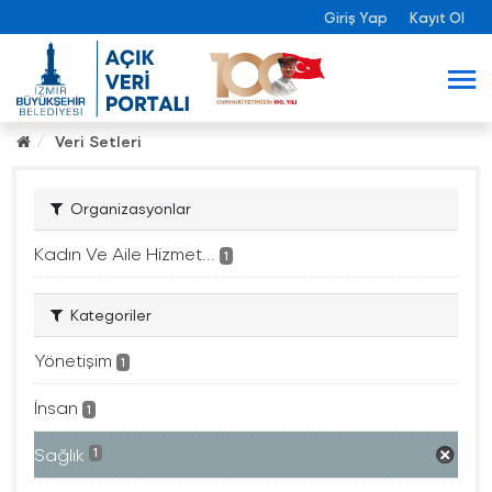
Giriş Yap
Kayıt Ol
Veri Setleri
Organizasyonlar
Kadın Ve Aile Hizmet...
1
Kategoriler
Yönetişim
1
İnsan
1
Sağlık
1