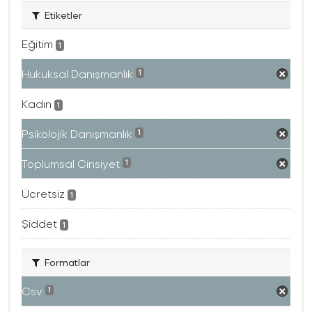
Etiketler
Eğitim
1
Hukuksal Danışmanlık
1
Kadın
1
Psikolojik Danışmanlık
1
Toplumsal Cinsiyet
1
Ücretsiz
1
Şiddet
1
Formatlar
Csv
1