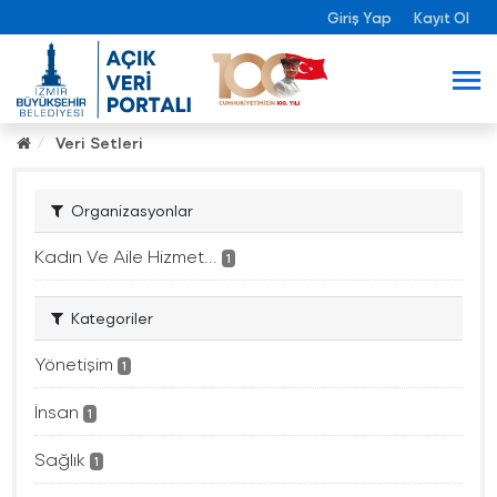
Giriş Yap
Kayıt Ol
Veri Setleri
Organizasyonlar
Kadın Ve Aile Hizmet...
1
Kategoriler
Yönetişim
1
İnsan
1
Sağlık
1