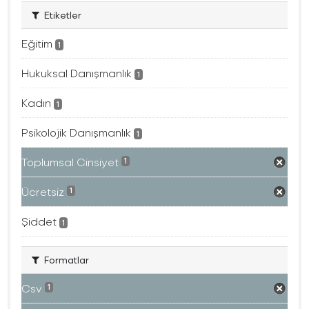
Etiketler
Eğitim
1
Hukuksal Danışmanlık
1
Kadın
1
Psikolojik Danışmanlık
1
Toplumsal Cinsiyet
1
Ücretsiz
1
Şiddet
1
Formatlar
Csv
1