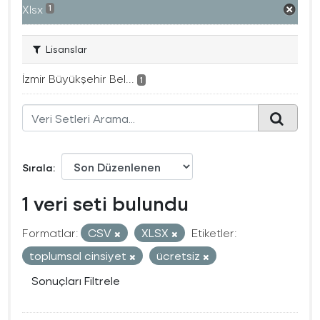
Xlsx
1
Lisanslar
İzmir Büyükşehir Bel...
1
Sırala
1 veri seti bulundu
Formatlar:
CSV
XLSX
Etiketler:
toplumsal cinsiyet
ücretsiz
Sonuçları Filtrele