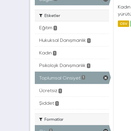
Kadın 
yürütü
Etiketler
CSV
Eğitim
1
Hukuksal Danışmanlık
1
Kadın
1
Psikolojik Danışmanlık
1
Toplumsal Cinsiyet
1
Ücretsiz
1
Şiddet
1
Formatlar
1