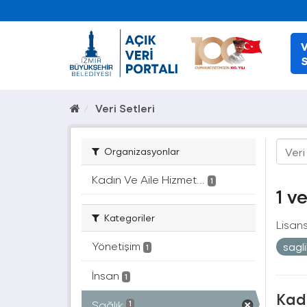
V
S
Veri Setleri
Organizasyonlar
Kadın Ve Aile Hizmet...
1
1 v
Kategoriler
Lisans
Yönetişim
sagl
1
İnsan
1
Kad
Sağlık
1