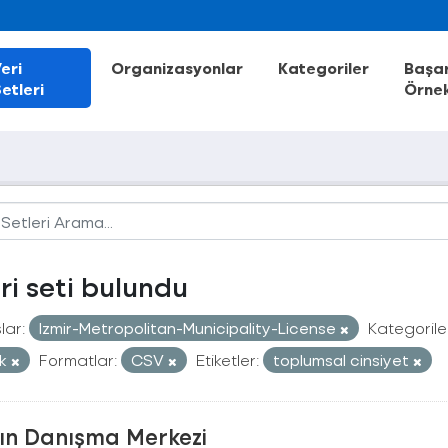
eri
Organizasyonlar
Kategoriler
Başar
etleri
Örnek
eri seti bulundu
lar:
Izmir-Metropolitan-Municipality-License
Kategorile
ik
Formatlar:
CSV
Etiketler:
toplumsal cinsiyet
ın Danışma Merkezi