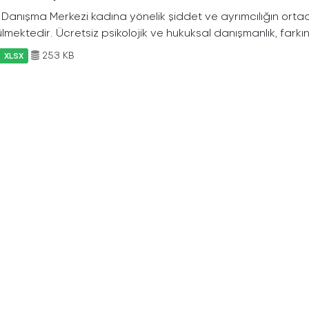
Danışma Merkezi kadına yönelik şiddet ve ayrımcılığın ortada
lmektedir. Ücretsiz psikolojik ve hukuksal danışmanlık, farkın
253 KB
XLSX