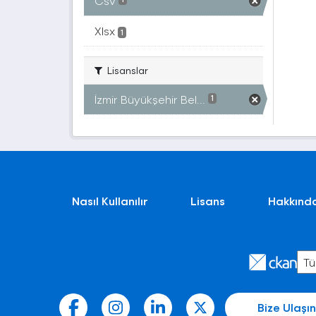
Csv
Xlsx
1
Lisanslar
İzmir Büyükşehir Bel...
1
Nasıl Kullanılır
Lisans
Hakkınd
Bize Ulaşın