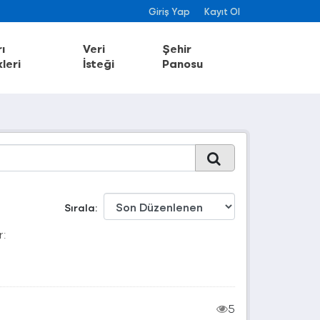
Giriş Yap
Kayıt Ol
ı
Veri
Şehir
leri
İsteği
Panosu
Sırala
r:
5