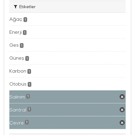
Etiketler
Ağaç
1
Enerji
1
Ges
1
Güneş
1
Karbon
1
Otobüs
1
Salınım
1
Santral
1
Çevre
1