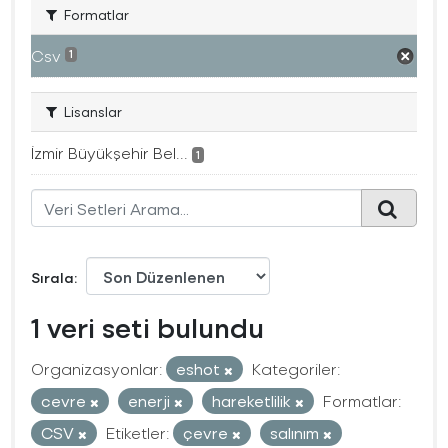
Formatlar
Csv
1
Lisanslar
İzmir Büyükşehir Bel...
1
Sırala
1 veri seti bulundu
Organizasyonlar:
eshot
Kategoriler:
cevre
enerji
hareketlilik
Formatlar:
CSV
Etiketler:
çevre
salınım