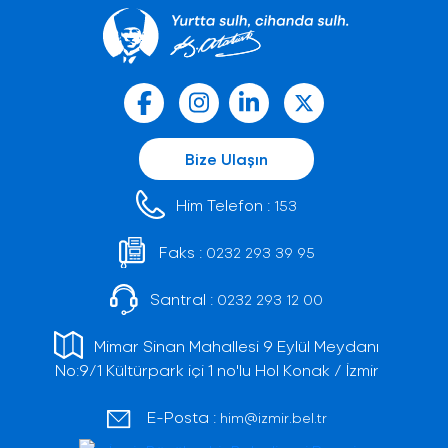
Bize Ulaşın
Him Telefon :
153
Faks :
0232 293 39 95
Santral :
0232 293 12 00
Mimar Sinan Mahallesi 9 Eylül Meydanı
No:9/1 Kültürpark içi 1 no'lu Hol Konak / İzmir
E-Posta :
him@izmir.bel.tr