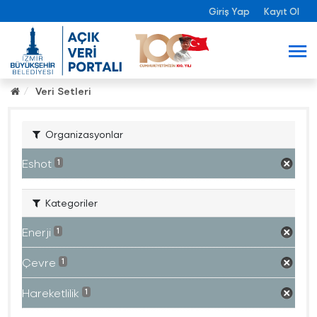
Giriş Yap
Kayıt Ol
Veri Setleri
Organizasyonlar
Eshot
1
Kategoriler
Enerji
1
Çevre
1
Hareketlilik
1