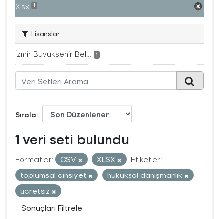
Xlsx
1
Lisanslar
İzmir Büyükşehir Bel...
1
Sırala
1 veri seti bulundu
Formatlar:
CSV
XLSX
Etiketler:
toplumsal cinsiyet
hukuksal danışmanlık
ücretsiz
Sonuçları Filtrele