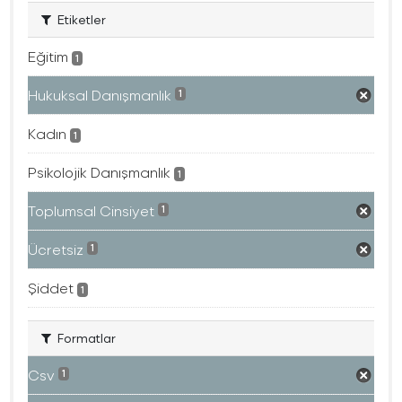
Etiketler
Eğitim
1
Hukuksal Danışmanlık
1
Kadın
1
Psikolojik Danışmanlık
1
Toplumsal Cinsiyet
1
Ücretsiz
1
Şiddet
1
Formatlar
Csv
1