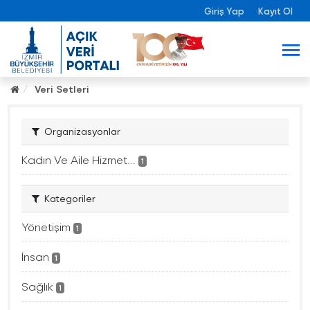
Giriş Yap
Kayıt Ol
Veri Setleri
Organizasyonlar
Kadın Ve Aile Hizmet...
1
Kategoriler
Yönetişim
1
İnsan
1
Sağlık
1