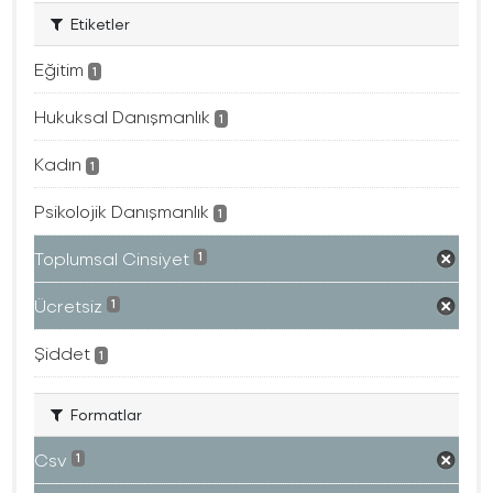
Etiketler
Eğitim
1
Hukuksal Danışmanlık
1
Kadın
1
Psikolojik Danışmanlık
1
Toplumsal Cinsiyet
1
Ücretsiz
1
Şiddet
1
Formatlar
Csv
1