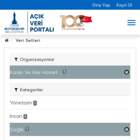
Giriş Yap
Kayıt Ol
Veri Setleri
Organizasyonlar
Kadın Ve Aile Hizmet...
1
Kategoriler
Yönetişim
1
İnsan
1
Sağlık
1