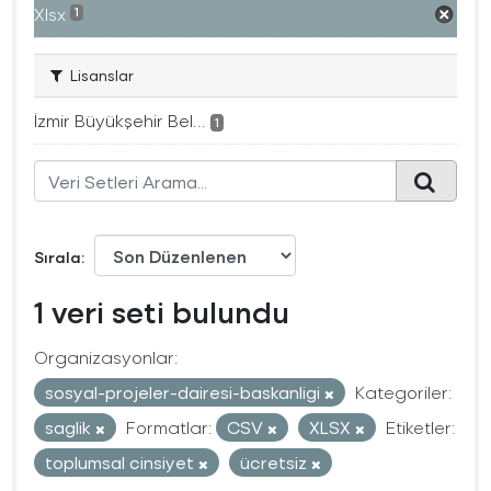
Xlsx
1
Lisanslar
İzmir Büyükşehir Bel...
1
Sırala
1 veri seti bulundu
Organizasyonlar:
sosyal-projeler-dairesi-baskanligi
Kategoriler:
saglik
Formatlar:
CSV
XLSX
Etiketler:
toplumsal cinsiyet
ücretsiz