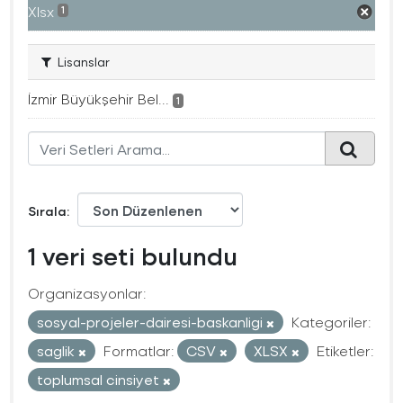
Xlsx
1
Lisanslar
İzmir Büyükşehir Bel...
1
Sırala
1 veri seti bulundu
Organizasyonlar:
sosyal-projeler-dairesi-baskanligi
Kategoriler:
saglik
Formatlar:
CSV
XLSX
Etiketler:
toplumsal cinsiyet