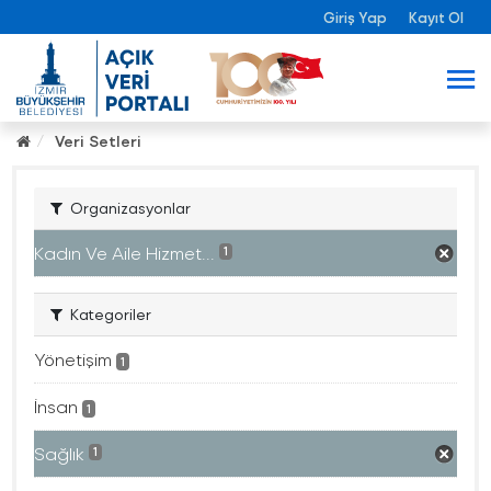
Giriş Yap
Kayıt Ol
Veri Setleri
Organizasyonlar
Kadın Ve Aile Hizmet...
1
Kategoriler
Yönetişim
1
İnsan
1
Sağlık
1