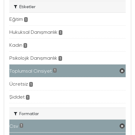
Etiketler
Eğitim
1
Hukuksal Danışmanlık
1
Kadın
1
Psikolojik Danışmanlık
1
Toplumsal Cinsiyet
1
Ücretsiz
1
Şiddet
1
Formatlar
Csv
1