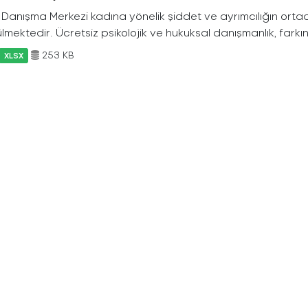
Danışma Merkezi kadına yönelik şiddet ve ayrımcılığın ortada
lmektedir. Ücretsiz psikolojik ve hukuksal danışmanlık, farkın
253 KB
XLSX