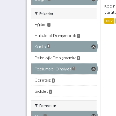
Kadın 
yürütü
Etiketler
CSV
Eğitim
1
Hukuksal Danışmanlık
1
Kadın
1
Psikolojik Danışmanlık
1
Toplumsal Cinsiyet
1
Ücretsiz
1
Şiddet
1
Formatlar
1