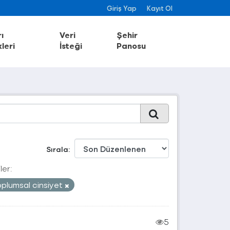
Giriş Yap
Kayıt Ol
ı
Veri
Şehir
leri
İsteği
Panosu
Sırala
ler:
oplumsal cinsiyet
5