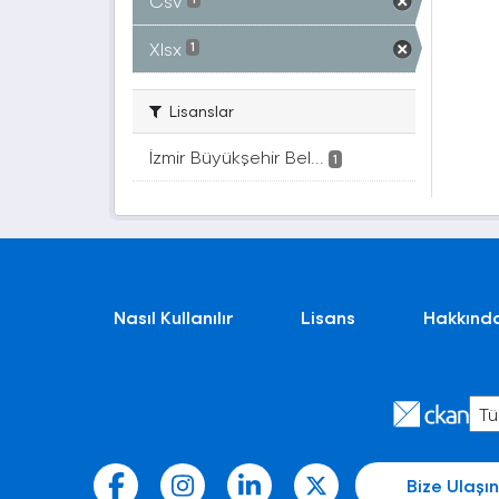
Csv
Xlsx
1
Lisanslar
İzmir Büyükşehir Bel...
1
Nasıl Kullanılır
Lisans
Hakkınd
Bize Ulaşın