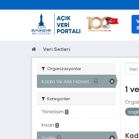
V
S
Veri Setleri
Organizasyonlar
Kadın Ve Aile Hizmet...
1
1 v
Kategoriler
Organ
Yönetişim
sagl
1
İnsan
1
Kad
Sağlık
1