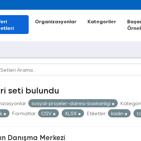
eri
Organizasyonlar
Kategoriler
Başar
etleri
Örnek
eri seti bulundu
izasyonlar:
sosyal-projeler-dairesi-baskanligi
Kategori
ik
Formatlar:
CSV
XLSX
Etiketler:
kadın
t
ın Danışma Merkezi