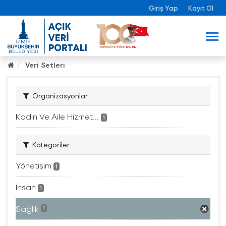
Giriş Yap
Kayıt Ol
Veri Setleri
Organizasyonlar
Kadın Ve Aile Hizmet...
1
Kategoriler
Yönetişim
1
İnsan
1
Sağlık
1