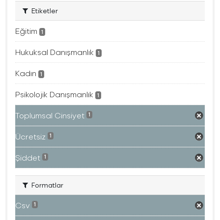
Etiketler
Eğitim
1
Hukuksal Danışmanlık
1
Kadın
1
Psikolojik Danışmanlık
1
Toplumsal Cinsiyet
1
Ücretsiz
1
Şiddet
1
Formatlar
Csv
1