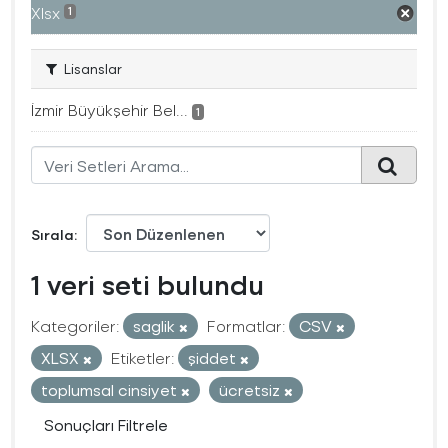
Xlsx
1
Lisanslar
İzmir Büyükşehir Bel...
1
Sırala
1 veri seti bulundu
Kategoriler:
saglik
Formatlar:
CSV
XLSX
Etiketler:
şiddet
toplumsal cinsiyet
ücretsiz
Sonuçları Filtrele