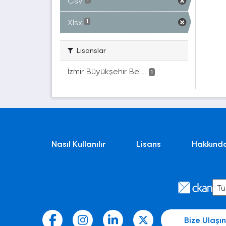
Csv
Xlsx
1
Lisanslar
İzmir Büyükşehir Bel...
1
Nasıl Kullanılır
Lisans
Hakkınd
Bize Ulaşın