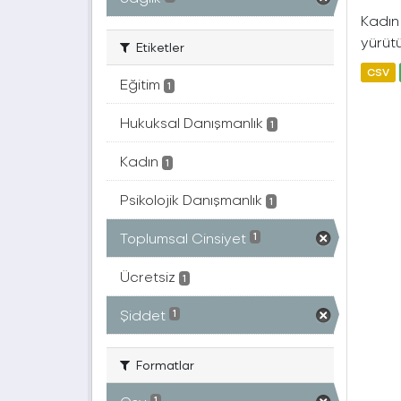
Kadın 
yürütü
Etiketler
CSV
Eğitim
1
Hukuksal Danışmanlık
1
Kadın
1
Psikolojik Danışmanlık
1
Toplumsal Cinsiyet
1
Ücretsiz
1
Şiddet
1
Formatlar
1