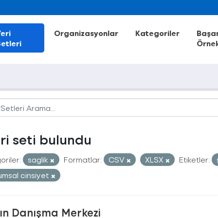
eri
Organizasyonlar
Kategoriler
Başar
etleri
Örnek
eri seti bulundu
riler:
saglik
Formatlar:
CSV
XLSX
Etiketler:
umsal cinsiyet
ın Danışma Merkezi