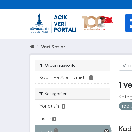
V
S
Veri Setleri
Organizasyonlar
Kadın Ve Aile Hizmet...
1
1 v
Kategoriler
Katego
Yönetişim
topl
1
İnsan
1
Kad
Sağlık
1