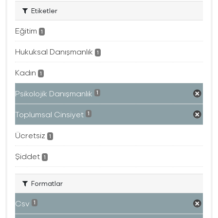
Etiketler
Eğitim
1
Hukuksal Danışmanlık
1
Kadın
1
Psikolojik Danışmanlık
1
Toplumsal Cinsiyet
1
Ücretsiz
1
Şiddet
1
Formatlar
Csv
1