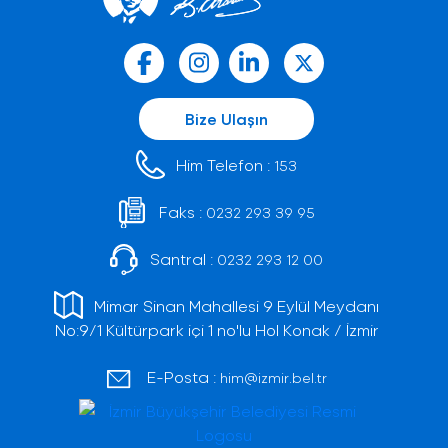
Bize Ulaşın
Him Telefon :
153
Faks :
0232 293 39 95
Santral :
0232 293 12 00
Mimar Sinan Mahallesi 9 Eylül Meydanı
No:9/1 Kültürpark içi 1 no'lu Hol Konak / İzmir
E-Posta :
him@izmir.bel.tr