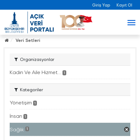
Giriş Yap
Kayıt Ol
Veri Setleri
Organizasyonlar
Kadın Ve Aile Hizmet...
1
Kategoriler
Yönetişim
1
İnsan
1
Sağlık
1