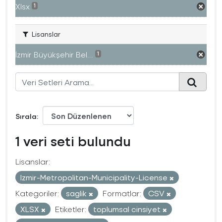
Xlsx
1
Lisanslar
İzmir Büyükşehir Bel...
1
Sırala
1 veri seti bulundu
Lisanslar:
Izmir-Metropolitan-Municipality-License
Kategoriler:
saglik
Formatlar:
CSV
XLSX
Etiketler:
toplumsal cinsiyet