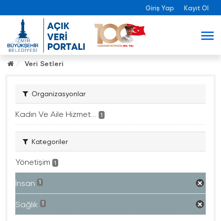
Giriş Yap
Kayıt Ol
Veri Setleri
Organizasyonlar
Kadın Ve Aile Hizmet...
1
Kategoriler
Yönetişim
1
İnsan
1
Sağlık
1