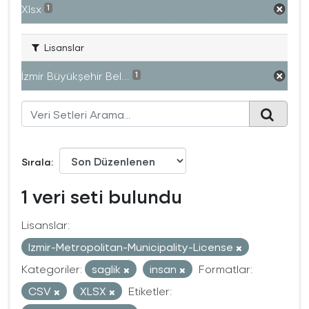
Xlsx
1
Lisanslar
İzmir Büyükşehir Bel...
1
Sırala
1 veri seti bulundu
Lisanslar:
Izmir-Metropolitan-Municipality-License
Kategoriler:
saglik
insan
Formatlar:
CSV
XLSX
Etiketler: