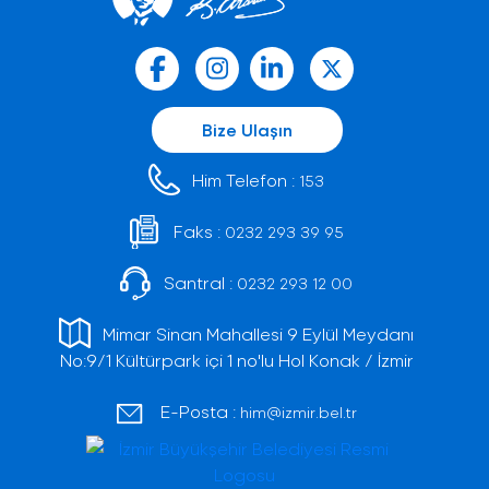
Bize Ulaşın
Him Telefon :
153
Faks :
0232 293 39 95
Santral :
0232 293 12 00
Mimar Sinan Mahallesi 9 Eylül Meydanı
No:9/1 Kültürpark içi 1 no'lu Hol Konak / İzmir
E-Posta :
him@izmir.bel.tr