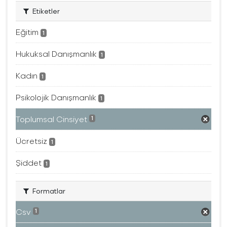
Etiketler
Eğitim
1
Hukuksal Danışmanlık
1
Kadın
1
Psikolojik Danışmanlık
1
Toplumsal Cinsiyet
1
Ücretsiz
1
Şiddet
1
Formatlar
Csv
1