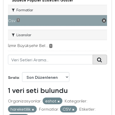
Sadece Popüler Etiketleri Göster
Formatlar
Csv
1
Lisanslar
İzmir Büyükşehir Bel...
1
Sırala
1 veri seti bulundu
Organizasyonlar:
eshot
Kategoriler:
hareketlilik
Formatlar:
CSV
Etiketler: