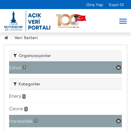
Giriş Yap
Kayıt Ol
Veri Setleri
Organizasyonlar
Eshot
1
Kategoriler
Enerji
1
Çevre
1
Hareketlilik
1