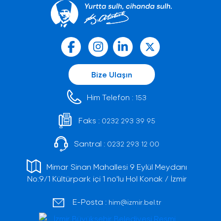
Bize Ulaşın
Him Telefon :
153
Faks :
0232 293 39 95
Santral :
0232 293 12 00
Mimar Sinan Mahallesi 9 Eylül Meydanı
No:9/1 Kültürpark içi 1 no'lu Hol Konak / İzmir
E-Posta :
him@izmir.bel.tr