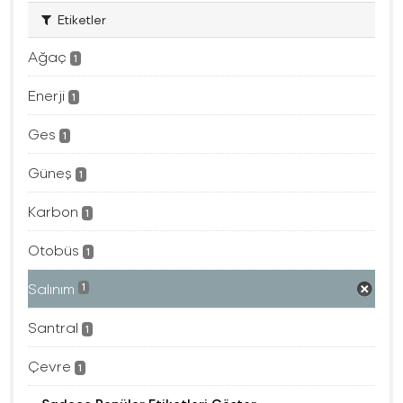
Etiketler
Ağaç
1
Enerji
1
Ges
1
Güneş
1
Karbon
1
Otobüs
1
Salınım
1
Santral
1
Çevre
1