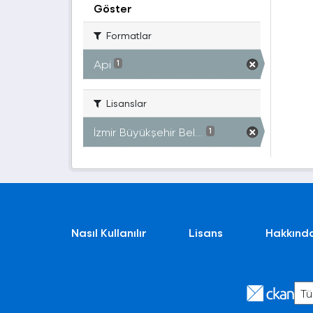
Göster
Formatlar
Api
1
Lisanslar
İzmir Büyükşehir Bel...
1
Nasıl Kullanılır
Lisans
Hakkınd