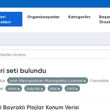
eri
Organizasyonlar
Kategoriler
Başar
etleri
Örnek
eri seti bulundu
lar:
Izmir-Metropolitan-Municipality-License
Formatlar:
er:
mavi
bayrak
plaj
tatil
 Bayraklı Plajlar Konum Verisi