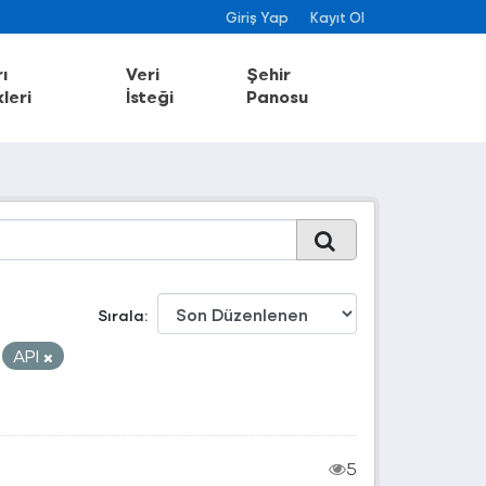
Giriş Yap
Kayıt Ol
ı
Veri
Şehir
leri
İsteği
Panosu
Sırala
API
5