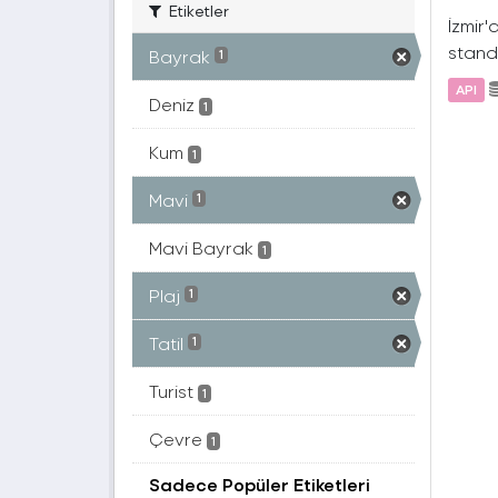
Etiketler
İzmir'
standa
Bayrak
1
API
Deniz
1
Kum
1
Mavi
1
Mavi Bayrak
1
Plaj
1
Tatil
1
Turist
1
Çevre
1
Sadece Popüler Etiketleri