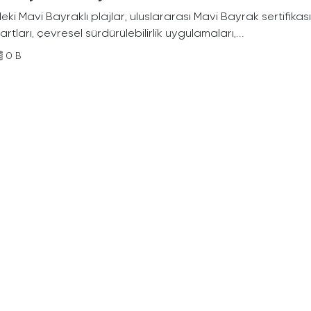
deki Mavi Bayraklı plajlar, uluslararası Mavi Bayrak sertifikası
rtları, çevresel sürdürülebilirlik uygulamaları,...
0 B