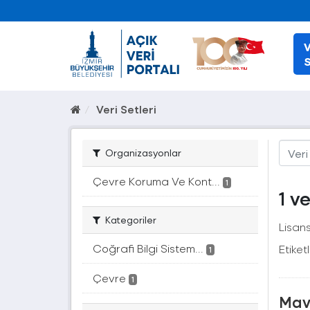
V
S
Veri Setleri
Organizasyonlar
Çevre Koruma Ve Kont...
1
1 v
Kategoriler
Lisans
Coğrafi Bilgi Sistem...
Etiketl
1
Çevre
1
Mavi