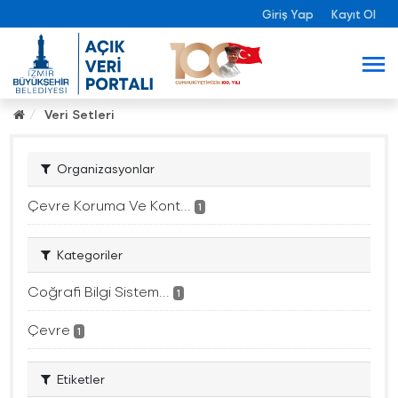
Giriş Yap
Kayıt Ol
Veri Setleri
Organizasyonlar
Çevre Koruma Ve Kont...
1
Kategoriler
Coğrafi Bilgi Sistem...
1
Çevre
1
Etiketler