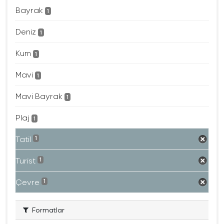
Bayrak
1
Deniz
1
Kum
1
Mavi
1
Mavi Bayrak
1
Plaj
1
Tatil
1
Turist
1
Çevre
1
Formatlar