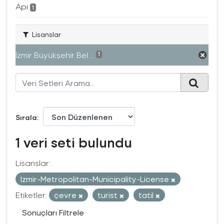
Api
1
Lisanslar
İzmir Büyükşehir Bel...
1
Sırala
1 veri seti bulundu
Lisanslar:
Izmir-Metropolitan-Municipality-License
Etiketler:
çevre
turist
tatil
Sonuçları Filtrele