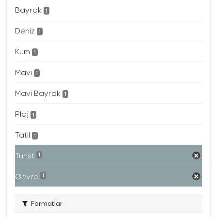
Bayrak
1
Deniz
1
Kum
1
Mavi
1
Mavi Bayrak
1
Plaj
1
Tatil
1
Turist
1
Çevre
1
Formatlar