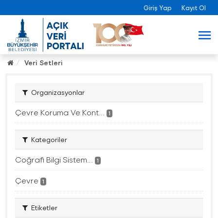
Giriş Yap
Kayıt Ol
Veri Setleri
Organizasyonlar
Çevre Koruma Ve Kont...
1
Kategoriler
Coğrafi Bilgi Sistem...
1
Çevre
1
Etiketler