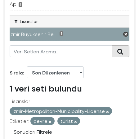
Api
1
Lisanslar
İzmir Büyükşehir Bel...
1
Sırala
1 veri seti bulundu
Lisanslar:
Izmir-Metropolitan-Municipality-License
Etiketler:
çevre
turist
Sonuçları Filtrele