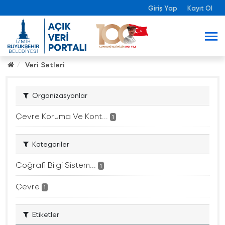
Giriş Yap
Kayıt Ol
Veri Setleri
Organizasyonlar
Çevre Koruma Ve Kont...
1
Kategoriler
Coğrafi Bilgi Sistem...
1
Çevre
1
Etiketler