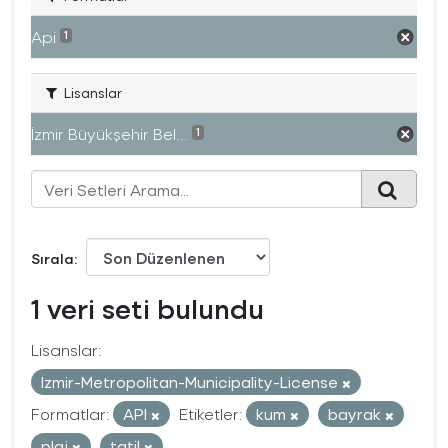
Api
1
Lisanslar
İzmir Büyükşehir Bel...
1
Sırala
1 veri seti bulundu
Lisanslar:
Izmir-Metropolitan-Municipality-License
Formatlar:
API
Etiketler:
kum
bayrak
plaj
tatil