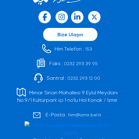
Bize Ulaşın
Him Telefon :
153
Faks :
0232 293 39 95
Santral :
0232 293 12 00
Mimar Sinan Mahallesi 9 Eylül Meydanı
No:9/1 Kültürpark içi 1 no'lu Hol Konak / İzmir
E-Posta :
him@izmir.bel.tr