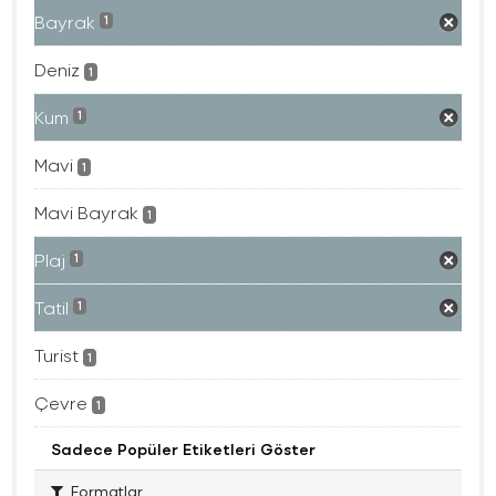
Bayrak
1
Deniz
1
Kum
1
Mavi
1
Mavi Bayrak
1
Plaj
1
Tatil
1
Turist
1
Çevre
1
Sadece Popüler Etiketleri Göster
Formatlar