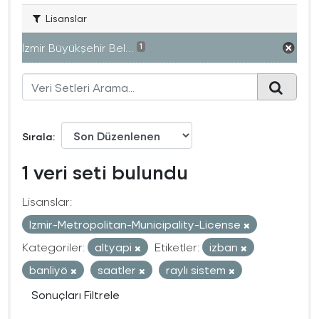
Lisanslar
İzmir Büyükşehir Bel...
1
Sırala
1 veri seti bulundu
Lisanslar:
Izmir-Metropolitan-Municipality-License
Kategoriler:
altyapi
Etiketler:
izban
banliyö
saatler
raylı sistem
Sonuçları Filtrele