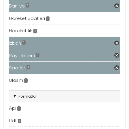
Banliyö
1
Hareket Saatleri
1
Hareketlilik
1
Izban
1
Raylı Sistem
1
Saatler
1
Ulaşım
1
Formatlar
Api
1
Pdf
1