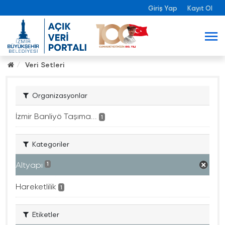
Giriş Yap
Kayıt Ol
Veri Setleri
Organizasyonlar
İzmir Banliyö Taşıma...
1
Kategoriler
Altyapı
1
Hareketlilik
1
Etiketler