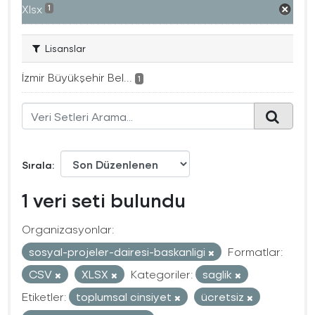
Xlsx
1
Lisanslar
İzmir Büyükşehir Bel...
1
Sırala
1 veri seti bulundu
Organizasyonlar:
sosyal-projeler-dairesi-baskanligi
Formatlar:
CSV
XLSX
Kategoriler:
saglik
Etiketler:
toplumsal cinsiyet
ücretsiz