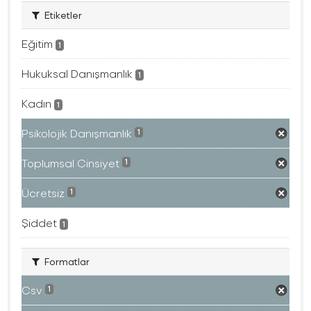
Etiketler
Eğitim
1
Hukuksal Danışmanlık
1
Kadın
1
Psikolojik Danışmanlık
1
Toplumsal Cinsiyet
1
Ücretsiz
1
Şiddet
1
Formatlar
Csv
1