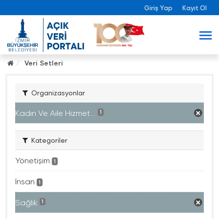
Giriş Yap
Kayıt Ol
Veri Setleri
Organizasyonlar
Kadın Ve Aile Hizmet...
1
Kategoriler
Yönetişim
1
İnsan
1
Sağlık
1