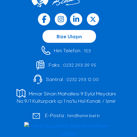
Bize Ulaşın
Him Telefon :
153
Faks :
0232 293 39 95
Santral :
0232 293 12 00
Mimar Sinan Mahallesi 9 Eylül Meydanı
No:9/1 Kültürpark içi 1 no'lu Hol Konak / İzmir
E-Posta :
him@izmir.bel.tr