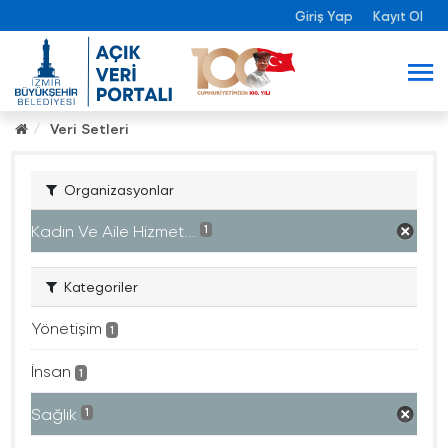
Giriş Yap
Kayıt Ol
Veri Setleri
Organizasyonlar
Kadın Ve Aile Hizmet...
1
Kategoriler
Yönetişim
1
İnsan
1
Sağlık
1