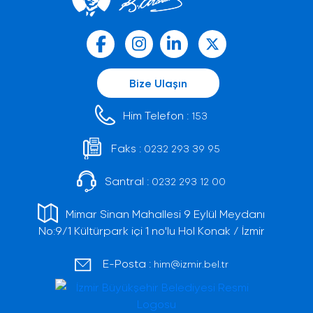
Bize Ulaşın
Him Telefon :
153
Faks :
0232 293 39 95
Santral :
0232 293 12 00
Mimar Sinan Mahallesi 9 Eylül Meydanı
No:9/1 Kültürpark içi 1 no'lu Hol Konak / İzmir
E-Posta :
him@izmir.bel.tr