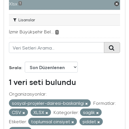
Xlsx
1
Lisanslar
İzmir Büyükşehir Bel...
1
Sırala
1 veri seti bulundu
Organizasyonlar:
sosyal-projeler-dairesi-baskanligi
Formatlar:
CSV
XLSX
Kategoriler:
saglik
Etiketler:
toplumsal cinsiyet
şiddet