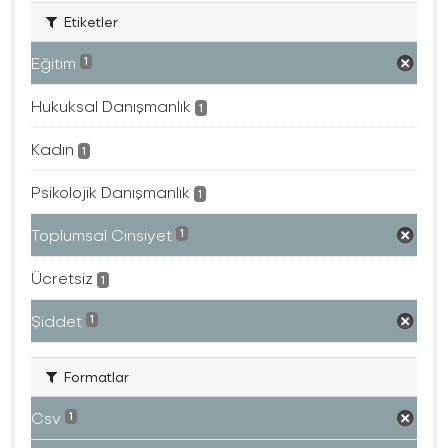
Etiketler
Eğitim
1
Hukuksal Danışmanlık
1
Kadın
1
Psikolojik Danışmanlık
1
Toplumsal Cinsiyet
1
Ücretsiz
1
Şiddet
1
Formatlar
Csv
1