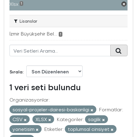
Xlsx
1
Lisanslar
İzmir Büyükşehir Bel...
1
Sırala
1 veri seti bulundu
Organizasyonlar:
sosyal-projeler-dairesi-baskanligi
Formatlar:
CSV
XLSX
Kategoriler:
saglik
yonetisim
Etiketler:
toplumsal cinsiyet