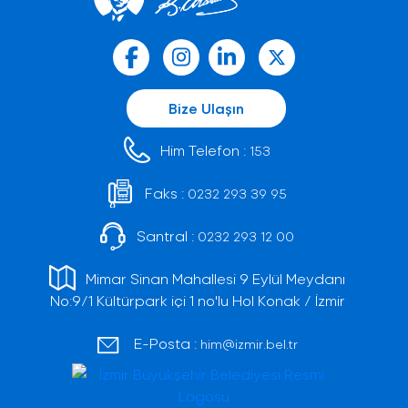
Bize Ulaşın
Him Telefon :
153
Faks :
0232 293 39 95
Santral :
0232 293 12 00
Mimar Sinan Mahallesi 9 Eylül Meydanı
No:9/1 Kültürpark içi 1 no'lu Hol Konak / İzmir
E-Posta :
him@izmir.bel.tr