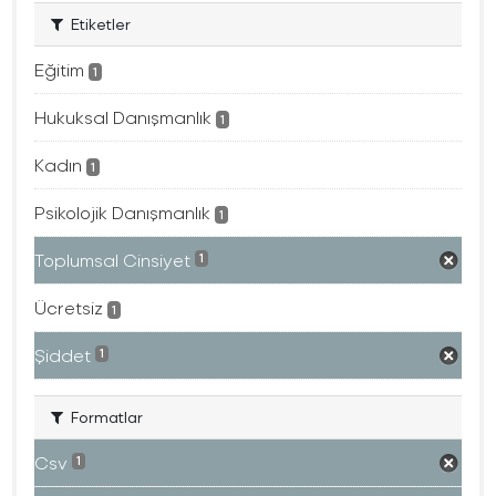
Etiketler
Eğitim
1
Hukuksal Danışmanlık
1
Kadın
1
Psikolojik Danışmanlık
1
Toplumsal Cinsiyet
1
Ücretsiz
1
Şiddet
1
Formatlar
Csv
1