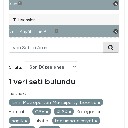
Xlsx
1
Lisanslar
İzmir Büyükşehir Bel...
1
Sırala
1 veri seti bulundu
Lisanslar:
Izmir-Metropolitan-Municipality-License
Formatlar:
CSV
XLSX
Kategoriler:
saglik
Etiketler:
toplumsal cinsiyet