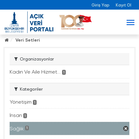
Giriş Yap
Kayıt Ol
Veri Setleri
Organizasyonlar
Kadın Ve Aile Hizmet...
1
Kategoriler
Yönetişim
1
İnsan
1
Sağlık
1