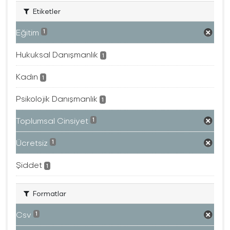
Etiketler
Eğitim
1
Hukuksal Danışmanlık
1
Kadın
1
Psikolojik Danışmanlık
1
Toplumsal Cinsiyet
1
Ücretsiz
1
Şiddet
1
Formatlar
Csv
1