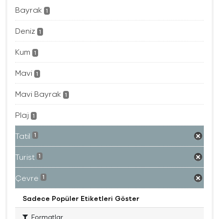
Bayrak
1
Deniz
1
Kum
1
Mavi
1
Mavi Bayrak
1
Plaj
1
Tatil
1
Turist
1
Çevre
1
Sadece Popüler Etiketleri Göster
Formatlar