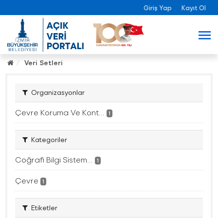
Giriş Yap
Kayıt Ol
Veri Setleri
Organizasyonlar
Çevre Koruma Ve Kont...
1
Kategoriler
Coğrafi Bilgi Sistem...
1
Çevre
1
Etiketler