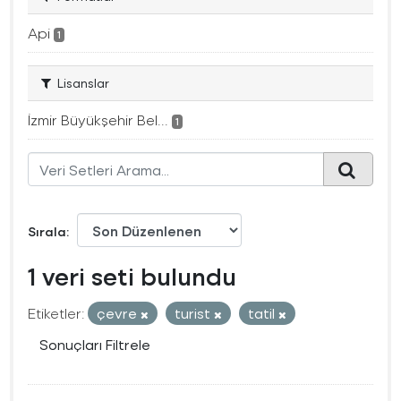
Api
1
Lisanslar
İzmir Büyükşehir Bel...
1
Sırala
1 veri seti bulundu
Etiketler:
çevre
turist
tatil
Sonuçları Filtrele