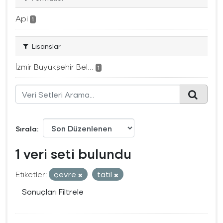
Api
1
Lisanslar
İzmir Büyükşehir Bel...
1
Sırala
1 veri seti bulundu
Etiketler:
çevre
tatil
Sonuçları Filtrele