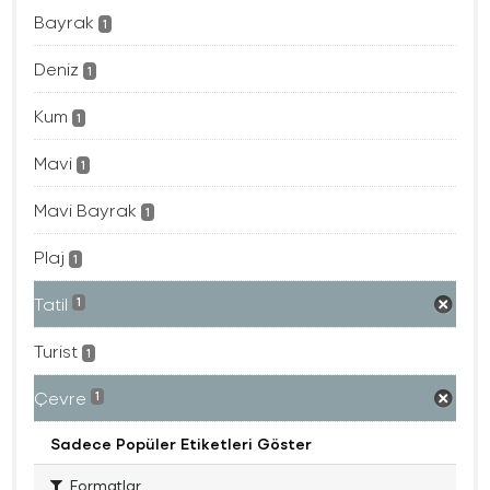
Bayrak
1
Deniz
1
Kum
1
Mavi
1
Mavi Bayrak
1
Plaj
1
Tatil
1
Turist
1
Çevre
1
Sadece Popüler Etiketleri Göster
Formatlar