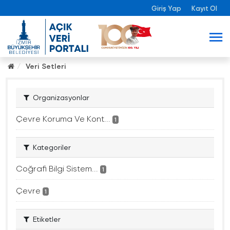
Giriş Yap
Kayıt Ol
Veri Setleri
Organizasyonlar
Çevre Koruma Ve Kont...
1
Kategoriler
Coğrafi Bilgi Sistem...
1
Çevre
1
Etiketler